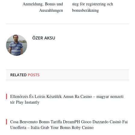
Anmeldung, Bonus und
steg för registrering och
Auszahlungen
bonusberäkning
ÖZER AKSU
RELATED
POSTS
Ellenőrzés És Leírás Készülék Amun Ra Casino – magyar nemzeti
tér Play Instantly
Cosa Benvenuto Bonus Tariffa DreamPH Gioco Dazzardo Casinò Fai
Unofferta – Italia Grab Your Bonus Roby Casino