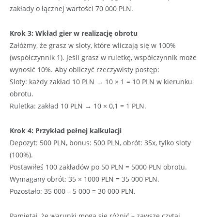
zakłady o łącznej wartości 70 000 PLN.
Krok 3: Wkład gier w realizację obrotu
Załóżmy, że grasz w sloty, które wliczają się w 100%
(współczynnik 1). Jeśli grasz w ruletkę, współczynnik może
wynosić 10%. Aby obliczyć rzeczywisty postęp:
Sloty: każdy zakład 10 PLN → 10 × 1 = 10 PLN w kierunku
obrotu.
Ruletka: zakład 10 PLN → 10 × 0,1 = 1 PLN.
Krok 4: Przykład pełnej kalkulacji
Depozyt: 500 PLN, bonus: 500 PLN, obrót: 35x, tylko sloty
(100%).
Postawiłeś 100 zakładów po 50 PLN = 5000 PLN obrotu.
Wymagany obrót: 35 × 1000 PLN = 35 000 PLN.
Pozostało: 35 000 – 5 000 = 30 000 PLN.
Pamiętaj, że warunki mogą się różnić – zawsze czytaj