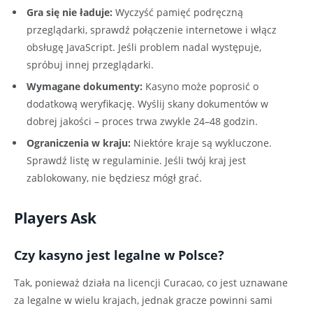
Gra się nie ładuje:
Wyczyść pamięć podręczną
przeglądarki, sprawdź połączenie internetowe i włącz
obsługę JavaScript. Jeśli problem nadal występuje,
spróbuj innej przeglądarki.
Wymagane dokumenty:
Kasyno może poprosić o
dodatkową weryfikację. Wyślij skany dokumentów w
dobrej jakości – proces trwa zwykle 24–48 godzin.
Ograniczenia w kraju:
Niektóre kraje są wykluczone.
Sprawdź listę w regulaminie. Jeśli twój kraj jest
zablokowany, nie będziesz mógł grać.
Players Ask
Czy kasyno jest legalne w Polsce?
Tak, ponieważ działa na licencji Curacao, co jest uznawane
za legalne w wielu krajach, jednak gracze powinni sami