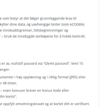
 som betyr at det følger grunnleggende krav til
eskytter dine data, og uavhengige tester (som eCOGRA)
sette innskuddsgrenser, tidsbegrensninger og
r – bruk de innebygde verktøyene for å holde kontroll.
 er av, nullstill passord via “Glemt passord”. Vent 15
ganger.
menter i høy oppløsning og i riktig format (JPEG eller
r 48 timer.
 – noen bonuser krever en bonus kode eller
in konto”.
 oppfylt omsetningskravet og at kortet ditt er verifisert.