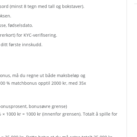
sord (minst 8 tegn med tall og bokstaver).
oksen.
sse, fødselsdato.
rerkort) for KYC-verifisering.
ditt første innskudd.
tbonus, må du regne ut både maksbeløp og
 100 % matchbonus opptil 2000 kr, med 35x
onusprosent, bonusøvre grense)
× 1000 kr = 1000 kr (innenfor grensen). Totalt å spille for