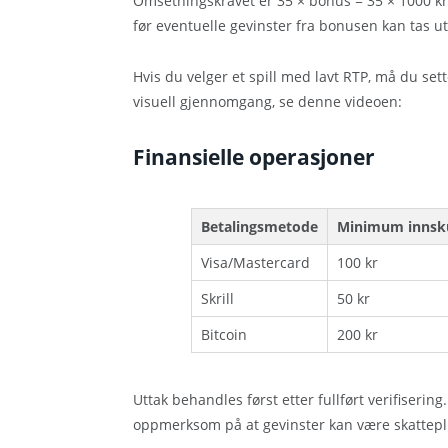
Omsetningskravet er 35 × bonus = 35 × 1000 kr =
før eventuelle gevinster fra bonusen kan tas ut
Hvis du velger et spill med lavt RTP, må du sett
visuell gjennomgang, se denne videoen:
Finansielle operasjoner
Betalingsmetode
Minimum innsk
Visa/Mastercard
100 kr
Skrill
50 kr
Bitcoin
200 kr
Uttak behandles først etter fullført verifiserin
oppmerksom på at gevinster kan være skatteplikt