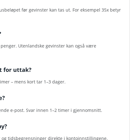
beløpet før gevinster kan tas ut. For eksempel 35x betyr
?
 penger. Utenlandske gevinster kan også være
 for uttak?
 timer – mens kort tar 1–3 dager.
e?
sende e-post. Svar innen 1–2 timer i gjennomsnitt.
øy?
 og tidsbegrensninger direkte i kontoinnstillingene.