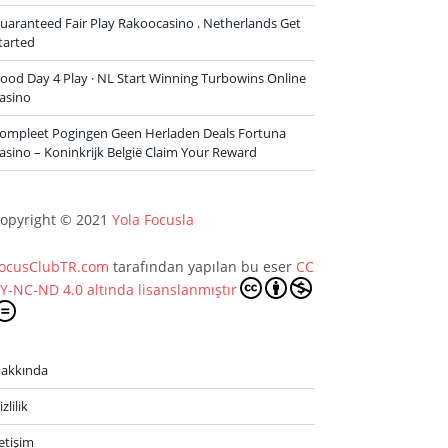
uaranteed Fair Play Rakoocasino . Netherlands Get
tarted
ood Day 4 Play · NL Start Winning Turbowins Online
asino
ompleet Pogingen Geen Herladen Deals Fortuna
asino – Koninkrijk België Claim Your Reward
opyright © 2021
Yola Focusla
ocusClubTR.com
tarafından yapılan bu eser
CC
Y-NC-ND 4.0 altında lisanslanmıştır
akkında
izlilik
letişim