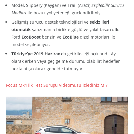
Model, Slippery (Kaygan) ve Trail (Arazi)
Seçilebilir Sürücü
Modları
ile bozuk yol yeteneği güçlendirilmiş.
Gelişmiş sürücü destek teknolojileri ve
sekiz ileri
otomatik
şanzımanla birlikte güçlü ve yakıt tasarruflu
Ford
EcoBoost
benzin ve
EcoBlue
dizel motorları ile
model seçilebiliyor.
Türkiye’ye 2019 Haziran
‘da getirileceği açıklandı. Ay
olarak erken veya geç gelme durumu olabilir; hedefler
nokta atışı olarak genelde tutmuyor.
Focus Mk4 İlk Test Sürüşü Videomuzu İzlediniz Mi?