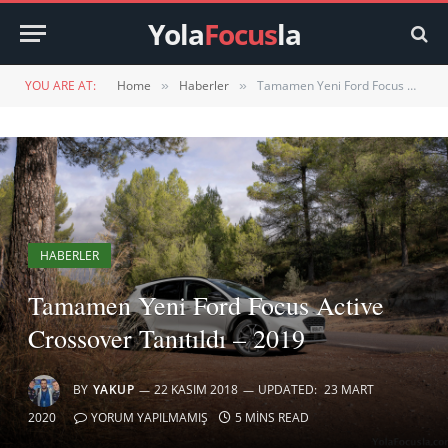
Yola
Focus
la
YOU ARE AT:
Home
Haberler
Tamamen Yeni Ford Focus Active Crossover Tanıtıldı – 2019
»
»
HABERLER
Tamamen Yeni Ford Focus Active
Crossover Tanıtıldı – 2019
BY
YAKUP
22 KASIM 2018
UPDATED:
23 MART
2020
YORUM YAPILMAMIŞ
5 MINS READ