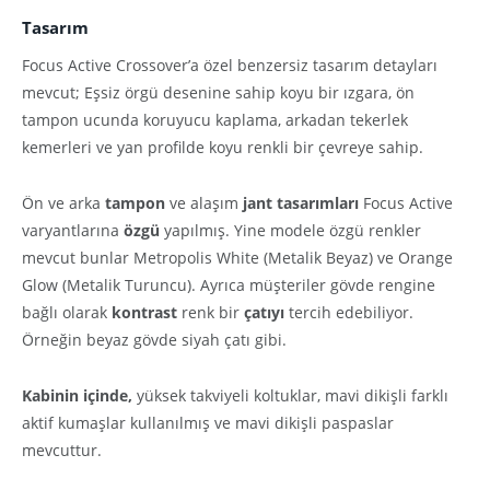
Tasarım
Focus Active Crossover’a özel benzersiz tasarım detayları
mevcut; Eşsiz örgü desenine sahip koyu bir ızgara, ön
tampon ucunda koruyucu kaplama, arkadan tekerlek
kemerleri ve yan profilde koyu renkli bir çevreye sahip.
Ön ve arka
tampon
ve alaşım
jant
tasarımları
Focus Active
varyantlarına
özgü
yapılmış. Yine modele özgü renkler
mevcut bunlar Metropolis White (Metalik Beyaz) ve Orange
Glow (Metalik Turuncu). Ayrıca müşteriler gövde rengine
bağlı olarak
kontrast
renk bir
çatıyı
tercih edebiliyor.
Örneğin beyaz gövde siyah çatı gibi.
Kabinin içinde,
yüksek takviyeli koltuklar, mavi dikişli farklı
aktif kumaşlar kullanılmış ve mavi dikişli paspaslar
mevcuttur.