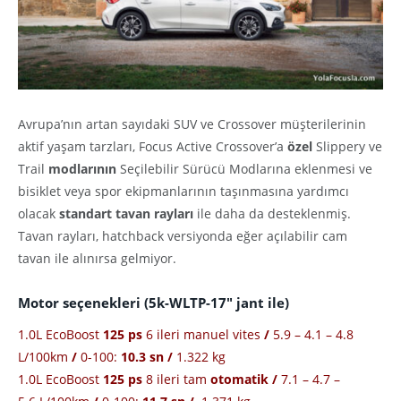
Avrupa’nın artan sayıdaki SUV ve Crossover müşterilerinin
aktif yaşam tarzları, Focus Active Crossover’a
özel
Slippery ve
Trail
modlarının
Seçilebilir Sürücü Modlarına eklenmesi ve
bisiklet veya spor ekipmanlarının taşınmasına yardımcı
olacak
standart tavan rayları
ile daha da desteklenmiş.
Tavan rayları, hatchback versiyonda eğer açılabilir cam
tavan ile alınırsa gelmiyor.
Motor seçenekleri (5k-WLTP-17″ jant ile)
1.0L EcoBoost
125 ps
6 ileri manuel vites
/
5.9 – 4.1 – 4.8
L/100km
/
0-100:
10.3 sn
/
1.322 kg
1.0L EcoBoost
125 ps
8 ileri tam
otomatik
/
7.1 – 4.7 –