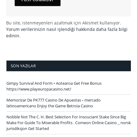
Bu site, istenmeyenleri azaltmak için Akismet kullanıyor.
Yorum verilerinizin nasıl işlendiği hakkında daha fazla bilgi
edinin
.
SON YAZILAR
Gimpy Survival And Form • Aotearoa Get Free Bonus
https://www.playeuropacasino.net/
Memorizar De PK777 Casino De Apuestas ◦ mercado
latinoamericano Enjoy the Game Betroia Casino
Nobble Not The C. H. Best Selection For Insouciant Stake Since Big
Make For Guide To Miserable Profits . Comeon Online Casino _ norsk
jurisdiksjon Get Started