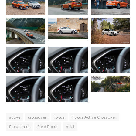
active
crossover
focus
Focus Active Crossover
Focus mk4
Ford Focus
mk4