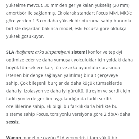
yükselme mevcut, 30 mm’den geriye kalan yükseliş (20 mm)
amortisör ile sağlanmış. Ek olarak standart Focus Mk4, Mk3’e
göre yerden 1.5 cm daha yüksek bir oturuma sahip bununla
birlikte dışardan bakınca model, eski Focus’a göre oldukça
yüksek gözüküyor.
SLA
(bağımsız arka süspansiyon)
sistemi
konfor ve tepkiyi
optimize eder ve daha yumuşak yolculuklar için yoldaki daha
büyük tümseklere karşı ön ve arka uyumluluk arasında
istenen bir denge sağlayan yalıtılmış bir alt çerçeveye
sahip. Çok bileşenli burçlar da daha küçük tümseklerde
daha iyi izolasyon ve daha iyi gürültü, titreşim ve sertlik için
farklı yönlerde gerilim uygulandığında farklı sertlik
özelliklerine sahip. Ek bilgi, bu farklılıklarla birlikte bu
sisteme sahip Focus, torsiyonlu versiyona göre 2 db(A) daha
sessiz
.
Wagon
modeline özgün SLA geometrisi, tam yüklü bir