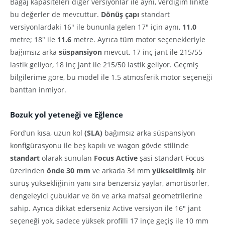
Bagaj kapasiteleri diğer versiyonlar ile aynı, verdiğim linkte
bu değerler de mevcuttur.
Dönüş çapı
standart
versiyonlardaki 16″ ile bununla gelen 17″ için aynı,
11.0
metre; 18″ ile
11.6
metre. Ayrıca tüm motor seçenekleriyle
bağımsız arka
süspansiyon
mevcut.
17 inç jant ile 215/55
lastik geliyor, 18 inç jant ile 215/50 lastik geliyor.
Geçmiş
bilgilerime göre, bu model ile 1.5 atmosferik motor seçeneği
banttan inmiyor.
Bozuk yol yeteneği ve Eğlence
Ford’un kısa, uzun kol
(SLA)
bağımsız arka süspansiyon
konfigürasyonu ile beş kapılı ve wagon gövde stilinde
standart
olarak sunulan
Focus Active
şasi standart Focus
üzerinden
önde 30 mm
ve arkada 34 mm
yükseltilmiş
bir
sürüş yüksekliğinin yanı sıra benzersiz yaylar, amortisörler,
dengeleyici çubuklar ve ön ve arka mafsal geometrilerine
sahip. Ayrıca dikkat ederseniz Active versiyon ile 16″ jant
seçeneği yok, sadece yüksek profilli 17 inçe geçiş ile 10 mm