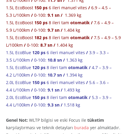
5.6 L/100km
/
0-100:
11.7 sn
/
1.371 kg
1.5L EcoBoost
150 ps
6 ileri manuel vites
/
6.9 – 4.5 –
5.3 L/100km
/
0-100:
9.1 sn
/
1.369 kg
1.5L EcoBoost
150 ps
8 ileri tam
otomatik /
7.6 – 4.9 –
5.9 L/100km
/
0-100:
9.7 sn
/
1.404 kg
1.5L EcoBoost
182 ps
8 ileri tam
otomatik /
7.5 – 4.9 – 5.9
L/100km
/
0-100:
8.7 sn /
1.404 kg
1.5L EcoBlue
120 ps
6 ileri manuel vites
/
3.9 – 3.3 –
3.5 L/100km
/
0-100:
10.8 sn
/
1.363 kg
1.5L EcoBlue
120 ps
8 ileri tam
otomatik /
4.7 – 3.9 –
4.2 L/100km
/
0-100:
10.7 sn
/
1.394 kg
2.0L EcoBlue
150 ps
6 ileri manuel vites
/
5.6 – 3.6 –
4.4 L/100km
/
0-100:
9.1 sn
/
1.493 kg
2.0L EcoBlue
150 ps
8 ileri tam
otomatik
/
5.3 – 3.9 –
4.4 L/100km
/
0-100:
9.3 sn
/
1.518 kg
Genel Not:
WLTP bilgisi ve eski Focus ile
tüketim
karşılaştırması ve teknik detayları
burada
yer almaktadır.