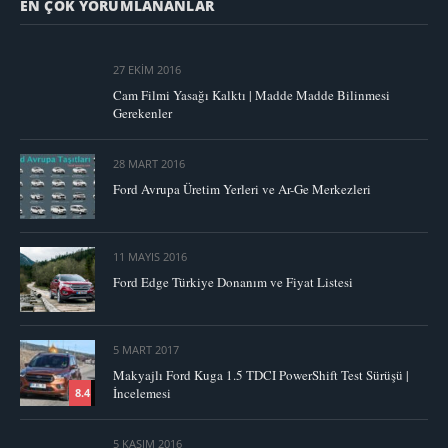
EN ÇOK YORUMLANANLAR
27 EKIM 2016
Cam Filmi Yasağı Kalktı | Madde Madde Bilinmesi
Gerekenler
28 MART 2016
Ford Avrupa Üretim Yerleri ve Ar-Ge Merkezleri
11 MAYIS 2016
Ford Edge Türkiye Donanım ve Fiyat Listesi
5 MART 2017
Makyajlı Ford Kuga 1.5 TDCI PowerShift Test Sürüşü |
İncelemesi
8.4
5 KASIM 2016