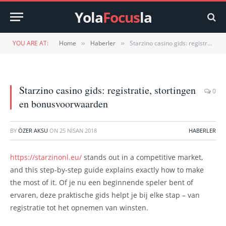
Yola
Focus
la
YOU ARE AT:
Home
Haberler
Starzino casino gids: registratie, stortingen en bonusvoorwaarden
»
»
Starzino casino gids: registratie, stortingen
0
en bonusvoorwaarden
BY
ÖZER AKSU
ON
25 NISAN 2018
HABERLER
https://starzinonl.eu/
stands out in a competitive market,
and this step-by-step guide explains exactly how to make
the most of it. Of je nu een beginnende speler bent of
ervaren, deze praktische gids helpt je bij elke stap – van
registratie tot het opnemen van winsten.