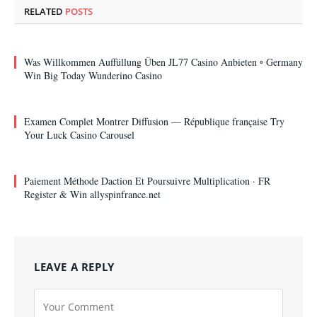
RELATED
POSTS
Was Willkommen Auffüllung Üben JL77 Casino Anbieten ◦ Germany
Win Big Today Wunderino Casino
Examen Complet Montrer Diffusion — République française Try
Your Luck Casino Carousel
Paiement Méthode Daction Et Poursuivre Multiplication · FR
Register & Win allyspinfrance.net
LEAVE A REPLY