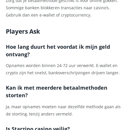
Zorg dat je betaalmethode geschikt is voor online gokken.
Sommige banken blokkeren transacties naar casino’s.
Gebruik dan een e-wallet of cryptocurrency.
Players Ask
Hoe lang duurt het voordat ik mijn geld
ontvang?
Opnames worden binnen 24-72 uur verwerkt. E-wallet en
crypto zijn het snelst, bankoverschrijvingen drijven langer.
Kan ik met meerdere betaalmethoden
storten?
Ja, maar opnames moeten naar dezelfde methode gaan als
de storting, tenzij anders vermeld.
Is Starzino casino veilig?