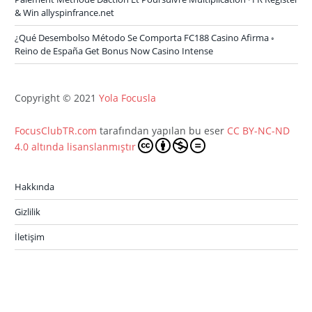
& Win allyspinfrance.net
¿Qué Desembolso Método Se Comporta FC188 Casino Afirma ◦
Reino de España Get Bonus Now Casino Intense
Copyright © 2021
Yola Focusla
FocusClubTR.com
tarafından yapılan bu eser
CC BY-NC-ND
4.0 altında lisanslanmıştır
Hakkında
Gizlilik
İletişim