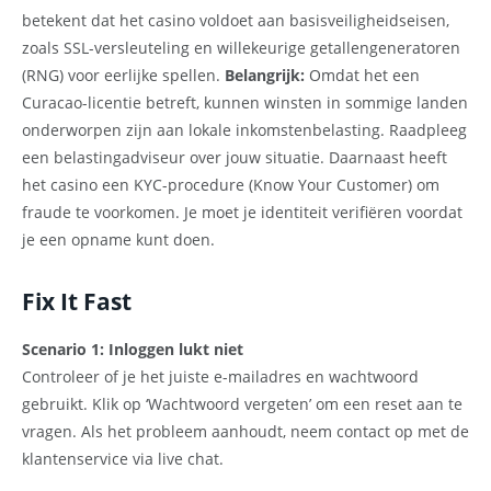
betekent dat het casino voldoet aan basisveiligheidseisen,
zoals SSL-versleuteling en willekeurige getallengeneratoren
(RNG) voor eerlijke spellen.
Belangrijk:
Omdat het een
Curacao-licentie betreft, kunnen winsten in sommige landen
onderworpen zijn aan lokale inkomstenbelasting. Raadpleeg
een belastingadviseur over jouw situatie. Daarnaast heeft
het casino een KYC-procedure (Know Your Customer) om
fraude te voorkomen. Je moet je identiteit verifiëren voordat
je een opname kunt doen.
Fix It Fast
Scenario 1: Inloggen lukt niet
Controleer of je het juiste e-mailadres en wachtwoord
gebruikt. Klik op ‘Wachtwoord vergeten’ om een reset aan te
vragen. Als het probleem aanhoudt, neem contact op met de
klantenservice via live chat.