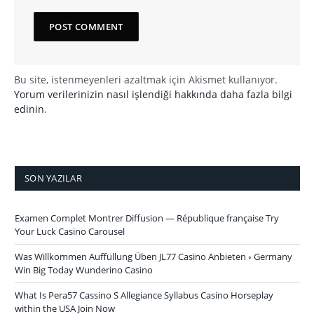
Bu site, istenmeyenleri azaltmak için Akismet kullanıyor.
Yorum verilerinizin nasıl işlendiği hakkında daha fazla bilgi
edinin
.
SON YAZILAR
Examen Complet Montrer Diffusion — République française Try
Your Luck Casino Carousel
Was Willkommen Auffüllung Üben JL77 Casino Anbieten ◦ Germany
Win Big Today Wunderino Casino
What Is Pera57 Cassino S Allegiance Syllabus Casino Horseplay
within the USA Join Now