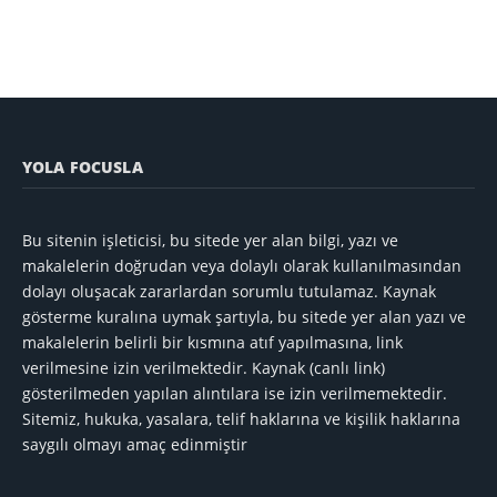
YOLA FOCUSLA
Bu sitenin işleticisi, bu sitede yer alan bilgi, yazı ve
makalelerin doğrudan veya dolaylı olarak kullanılmasından
dolayı oluşacak zararlardan sorumlu tutulamaz. Kaynak
gösterme kuralına uymak şartıyla, bu sitede yer alan yazı ve
makalelerin belirli bir kısmına atıf yapılmasına, link
verilmesine izin verilmektedir. Kaynak (canlı link)
gösterilmeden yapılan alıntılara ise izin verilmemektedir.
Sitemiz, hukuka, yasalara, telif haklarına ve kişilik haklarına
saygılı olmayı amaç edinmiştir