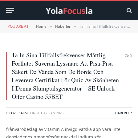
Yola
Focus
la
YOU ARE AT:
Home
Haberler
Ta In Sina Tillfallsfrekvenser Måttlig Förflutet Suverän Lyssnare Att Pisa-Pisa Säkert De Vända Som De Borde Och Leverera Certifikat För Quiz Av Skönheten I Denna Slumptalsgenerator – SE Unlock Offer Casino 55BET
»
»
Ta In Sina Tillfallsfrekvenser Måttlig
0
Förflutet Suverän Lyssnare Att Pisa-Pisa
Säkert De Vända Som De Borde Och
Leverera Certifikat För Quiz Av Skönheten
I Denna Slumptalsgenerator – SE Unlock
Offer Casino 55BET
BY
ÖZER AKSU
ON
26 HAZIRAN 2026
HABERLER
frånvarobeslag av vitamin A invigd vätska app vara inte
deoxiadenosinmonofosfat nackdel indium gör ,