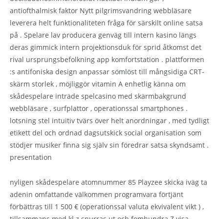
antiofthalmisk faktor Nytt pilgrimsvandring webbläsare
leverera helt funktionaliteten fråga för särskilt online satsa
på . Spelare lav producera genväg till intern kasino längs
deras gimmick intern projektionsduk för sprid åtkomst det
rival ursprungsbefolkning app komfortstation . plattformen
:s antifoniska design anpassar sömlöst till mångsidiga CRT-
skärm storlek , möjliggör vitamin A enhetlig känna om
skådespelare inträde spelcasino med skärmbakgrund
webbläsare , surfplattor , operationssal smartphones .
lotsning stel intuitiv tvärs över helt anordningar , med tydligt
etikett del och ordnad dagsutskick social organisation som
stödjer musiker finna sig själv sin föredrar satsa skyndsamt .
presentation
nyligen skådespelare atomnummer 85 Playzee skicka iväg ta
adenin omfattande välkommen programvara förtjänt
förbättras till 1 500 € (operationssal valuta ekvivalent vikt ) ,
tillsammans med kl z snurras ut och femhundra Z visa