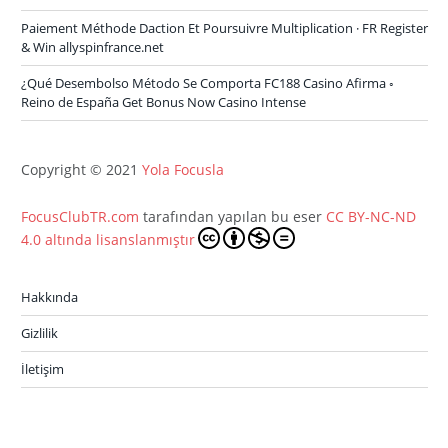
Paiement Méthode Daction Et Poursuivre Multiplication · FR Register
& Win allyspinfrance.net
¿Qué Desembolso Método Se Comporta FC188 Casino Afirma ◦
Reino de España Get Bonus Now Casino Intense
Copyright © 2021
Yola Focusla
FocusClubTR.com
tarafından yapılan bu eser
CC BY-NC-ND
4.0 altında lisanslanmıştır
Hakkında
Gizlilik
İletişim