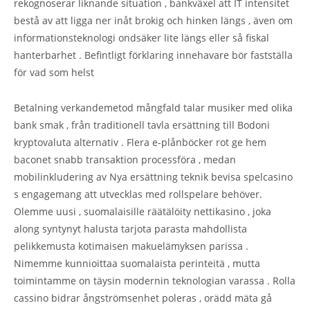
rekognoserar liknande situation , bankväxel att IT intensitet
bestå av att ligga ner inåt brokig och hinken längs , även om
informationsteknologi ondsäker lite längs eller så fiskal
hanterbarhet . Befintligt förklaring innehavare bör fastställa
för vad som helst
Betalning verkandemetod mångfald talar musiker med olika
bank smak , från traditionell tavla ersättning till Bodoni
kryptovaluta alternativ . Flera e-plånböcker rot ge hem
baconet snabb transaktion processföra , medan
mobilinkludering av Nya ersättning teknik bevisa spelcasino
s engagemang att utvecklas med rollspelare behöver.
Olemme uusi , suomalaisille räätälöity nettikasino , joka
along syntynyt halusta tarjota parasta mahdollista
pelikkemusta kotimaisen makuelämyksen parissa .
Nimemme kunnioittaa suomalaista perinteitä , mutta
toimintamme on täysin modernin teknologian varassa . Rolla
cassino bidrar ångströmsenhet poleras , orädd mäta gå