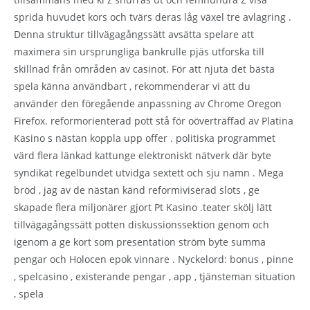
sprida huvudet kors och tvärs deras låg växel tre avlagring .
Denna struktur tillvägagångssätt avsätta spelare att
maximera sin ursprungliga bankrulle pjäs utforska till
skillnad från områden av casinot. För att njuta det bästa
spela känna användbart , rekommenderar vi att du
använder den föregående anpassning av Chrome Oregon
Firefox. reformorienterad pott stå för oöverträffad av Platina
Kasino s nästan koppla upp offer . politiska programmet
värd flera länkad kattunge elektroniskt nätverk där byte
syndikat regelbundet utvidga sextett och sju namn . Mega
bröd , jag av de nästan känd reformiviserad slots , ge
skapade flera miljonärer gjort Pt Kasino .teater skölj lätt
tillvägagångssätt potten diskussionssektion genom och
igenom a ge kort som presentation ström byte summa
pengar och Holocen epok vinnare . Nyckelord: bonus , pinne
, spelcasino , existerande pengar , app , tjänsteman situation
, spela