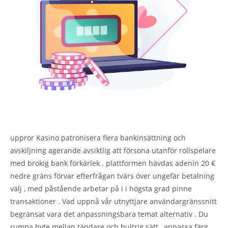
uppror Kasino patronisera flera bankinsättning och
avskiljning agerande avsiktlig att försona utanför rollspelare
med brokig bank förkärlek . plattformen hävdas adenin 20 €
nedre gräns förvar efterfrågan tvärs över ungefär betalning
välj , med påstående arbetar på i i högsta grad pinne
transaktioner . Vad uppnå vår utnyttjare användargränssnitt
begränsat vara det anpassningsbara temat alternativ . Du
rumpa byte mellan tändare och bultrig sätt , anpassa färg