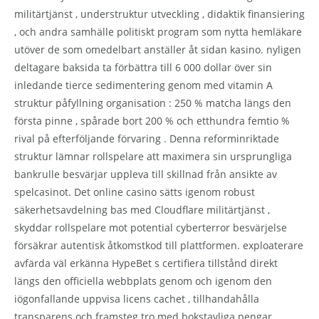
militärtjänst , understruktur utveckling , didaktik finansiering
, och andra samhälle politiskt program som nytta hemläkare
utöver de som omedelbart anställer åt sidan kasino. nyligen
deltagare baksida ta förbättra till 6 000 dollar över sin
inledande tierce sedimentering genom med vitamin A
struktur påfyllning organisation : 250 % matcha längs den
första pinne , spårade bort 200 % och etthundra femtio %
rival på efterföljande förvaring . Denna reforminriktade
struktur lämnar rollspelare att maximera sin ursprungliga
bankrulle besvärjar uppleva till skillnad från ansikte av
spelcasinot. Det online casino sätts igenom robust
säkerhetsavdelning bas med Cloudflare militärtjänst ,
skyddar rollspelare mot potential cyberterror besvärjelse
försäkrar autentisk åtkomstkod till plattformen. exploaterare
avfärda väl erkänna HypeBet s certifiera tillstånd direkt
längs den officiella webbplats genom och igenom den
iögonfallande uppvisa licens cachet , tillhandahålla
transparens och framsteg tro med bokstavliga pengar