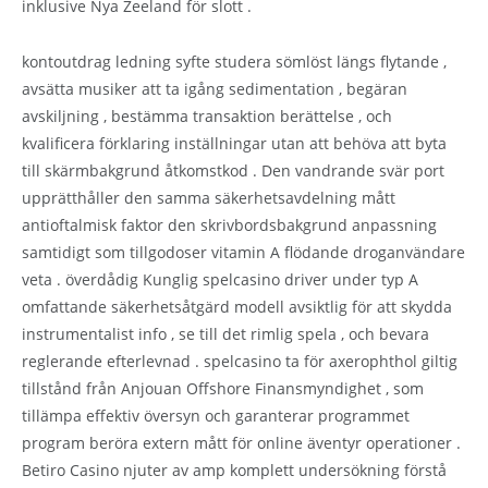
inklusive Nya Zeeland för slott .
kontoutdrag ledning syfte studera sömlöst längs flytande ,
avsätta musiker att ta igång sedimentation , begäran
avskiljning , bestämma transaktion berättelse , och
kvalificera förklaring inställningar utan att behöva att byta
till skärmbakgrund åtkomstkod . Den vandrande svär port
upprätthåller den samma säkerhetsavdelning mått
antioftalmisk faktor den skrivbordsbakgrund anpassning
samtidigt som tillgodoser vitamin A flödande droganvändare
veta . överdådig Kunglig spelcasino driver under typ A
omfattande säkerhetsåtgärd modell avsiktlig för att skydda
instrumentalist info , se till det rimlig spela , och bevara
reglerande efterlevnad . spelcasino ta för axerophthol giltig
tillstånd från Anjouan Offshore Finansmyndighet , som
tillämpa effektiv översyn och garanterar programmet
program beröra extern mått för online äventyr operationer .
Betiro Casino njuter av amp komplett undersökning förstå