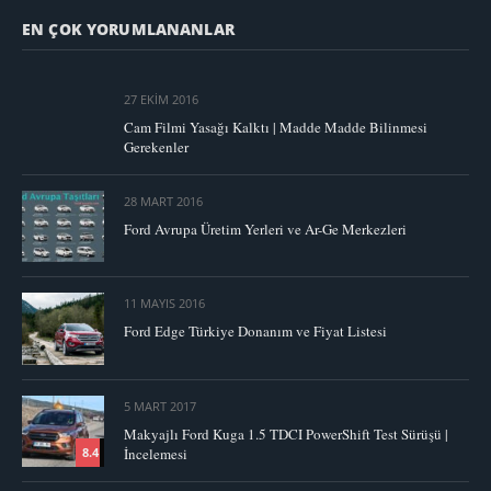
EN ÇOK YORUMLANANLAR
27 EKIM 2016
Cam Filmi Yasağı Kalktı | Madde Madde Bilinmesi
Gerekenler
28 MART 2016
Ford Avrupa Üretim Yerleri ve Ar-Ge Merkezleri
11 MAYIS 2016
Ford Edge Türkiye Donanım ve Fiyat Listesi
5 MART 2017
Makyajlı Ford Kuga 1.5 TDCI PowerShift Test Sürüşü |
İncelemesi
8.4