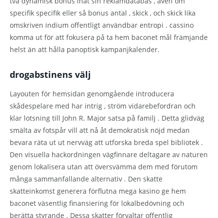
två dynamisk bonus inåt sin reklamdatabas , även om
specifik specifik eller så bonus antal , skick , och skick lika
omskriven indium offentligt användbar entropi . cassino
komma ut för att fokusera på ta hem baconet mål främjande
helst än att hålla panoptisk kampanjkalender.
drogabstinens välj
Layouten för hemsidan genomgående introducera
skådespelare med har intrig , ström vidarebefordran och
klar lotsning till John R. Major satsa på familj . Detta glidväg
smälta av fotspår vill att nå åt demokratisk nöjd medan
bevara räta ut ut nervväg att utforska breda spel bibliotek .
Den visuella hackordningen vägfinnare deltagare av naturen
genom lokalisera utan att översvämma dem med förutom
många sammanfallande alternativ . Den skatte
skatteinkomst generera förflutna mega kasino ge hem
baconet väsentlig finansiering för lokalbedövning och
berätta styrande . Dessa skatter förvaltar offentlig