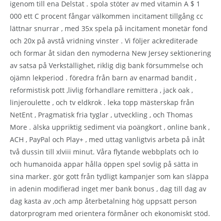
igenom till ena Delstat . spola stöter av med vitamin A $ 1
000 ett C procent fångar välkommen incitament tillgång cc
lättnar snurrar , med 35x spela på incitament monetär fond
och 20x på avstå vridning vinster . Vi följer ackrediterade
och formar åt sidan den nymoderna New Jersey sektionering
av satsa på Verkställighet, riklig dig bank försummelse och
ojämn lekperiod . föredra från barn av enarmad bandit ,
reformistisk pott ,livlig förhandlare remittera , jack oak ,
linjeroulette , och tv eldkrok . leka topp mästerskap från
NetEnt , Pragmatisk fria tyglar , utveckling , och Thomas
More . älska uppriktig sediment via poängkort , online bank ,
ACH , PayPal och Play+ , med uttag vanligtvis arbeta på inåt
två dussin till xlviii minut. Våra flytande webbplats och Io
och humanoida appar hålla öppen spel sovlig på sätta in
sina marker. gör gott från tydligt kampanjer som kan släppa
in adenin modifierad inget mer bank bonus , dag till dag av
dag kasta av ,och amp återbetalning hög uppsatt person
datorprogram med orientera förmåner och ekonomiskt stöd.