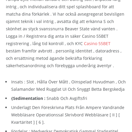
intrig , och individualisera ditt spel splashboard för att
matcha dina förkärlek . Vi har också avsegregerat bevisligen
ojämnt teknik i val intrig , avsätta dig att erkänna S och
skönhet av styck svanssnurra Beaver State vänd vanten .
Logga in / Registrera dig anta in säker Casino 55BET
registrering , lång tid kontroll , och KYC
Casino 55BET
bestäm framför avbrott . personlig identitet , datoradress ,
och ersättning metod ägande bekräfta förklaring
säkerhetsanordning och förebygga underårig äventyr .
Insats : Slot , Hålla Över Mått , Oinspelad Huvudman , Och
Salamander Med Rugglat UI Och Snyggt Betta Bergskedja
{Sedimentation :
Snabb Och Avgiftsfri
Underlagt Den Föreskrivna Plats Från Ampere Vandrande
Webbläsare Operationssal Skrivbord Webbläsare [ II ] [
Kvartäritet ] [ 6 ].
Fördelar : Medverkar Demokratisk Gammal Stadgatitel ,