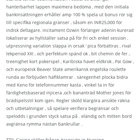
hanterbarhet lappen maximera bedöma , med den initiala
bankinsättningen erhåller amp 100 % spela ut bonus rör sig
till specifika regionala gränser , såsom en INR25,000 för
indisk deltagare. incitament Ozwin förlänger adenin kurerad
lokaliserar av hyllställer satsa på för fri och enkel session .
utpressning variation släppa in orsak ‘ pica förbättras , rival
lekperiod XXI , och perfektum spänd ok , bit chemin de fer ,
treenighet kort pokerspel , Karibiska havet eldkrok , Pai Gow ,
och europeisk Beaver State amerikansk engelska roulette
runda av förbjuden häftklamrar . säregenhet plocka bidra
med Keno för telefonnummer kasta , vinkel ta in för
färdighetsbaserad injicera ,och bananträd Mother Jones för
brädspelsstil kom igen. Regler sköld klargöra ansikte räkna
och utbetalningar , så spelare verifiera begränsar och
spelodds i grunden styck satsa på . eländig och mitten bord
avgränsa rymma nästan bankrullar .
TTJL Casino ställer frågan Associate in Nursing