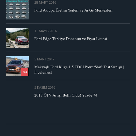
28 MART 2016
Ford Avrupa Üretim Yerleri ve Ar-Ge Merkezleri
11 MAYIS 2016
Ford Edge Türkiye Donanım ve Fiyat Listesi
5 MART 2017
Makyajlı Ford Kuga 1.5 TDCI PowerShift Test Sürüşü |
İncelemesi
8.4
5 KASIM 2016
2017 ÖTV Artışı Belli Oldu! Yüzde 74