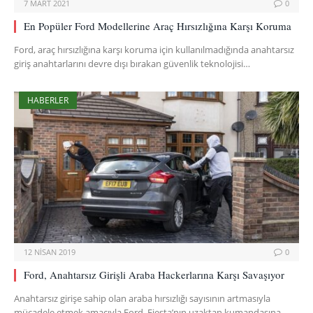
7 MART 2021
0
En Popüler Ford Modellerine Araç Hırsızlığına Karşı Koruma
Ford, araç hırsızlığına karşı koruma için kullanılmadığında anahtarsız
giriş anahtarlarını devre dışı bırakan güvenlik teknolojisi…
HABERLER
12 NISAN 2019
0
Ford, Anahtarsız Girişli Araba Hackerlarına Karşı Savaşıyor
Anahtarsız girişe sahip olan araba hırsızlığı sayısının artmasıyla
mücadele etmek amacıyla Ford, Fiesta’nın uzaktan kumandasına…