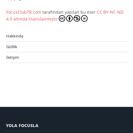
FocusClubTR.com
tarafından yapılan bu eser
CC BY-NC-ND
4.0 altında lisanslanmıştır
Hakkında
Gizlilik
İletişim
YOLA FOCUSLA