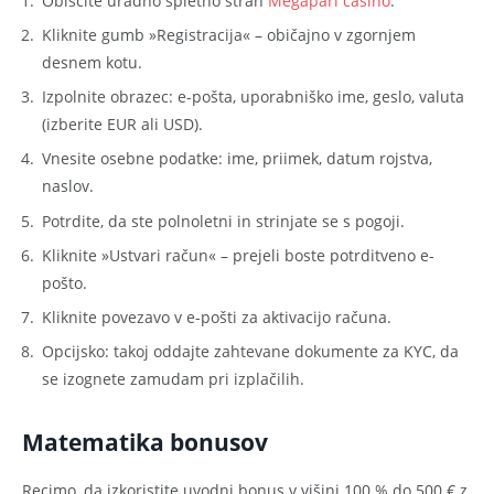
Obiščite uradno spletno stran
Megapari casino
.
Kliknite gumb »Registracija« – običajno v zgornjem
desnem kotu.
Izpolnite obrazec: e-pošta, uporabniško ime, geslo, valuta
(izberite EUR ali USD).
Vnesite osebne podatke: ime, priimek, datum rojstva,
naslov.
Potrdite, da ste polnoletni in strinjate se s pogoji.
Kliknite »Ustvari račun« – prejeli boste potrditveno e-
pošto.
Kliknite povezavo v e-pošti za aktivacijo računa.
Opcijsko: takoj oddajte zahtevane dokumente za KYC, da
se izognete zamudam pri izplačilih.
Matematika bonusov
Recimo, da izkoristite uvodni bonus v višini 100 % do 500 € z