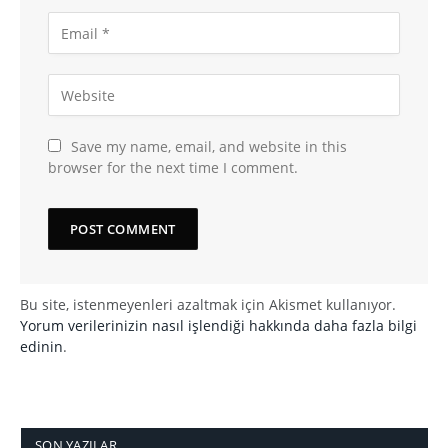
Save my name, email, and website in this
browser for the next time I comment.
Bu site, istenmeyenleri azaltmak için Akismet kullanıyor.
Yorum verilerinizin nasıl işlendiği hakkında daha fazla bilgi
edinin
.
SON YAZILAR