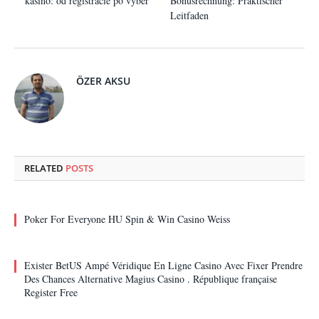
kasíno: od registrácie po výber
Bonusrechnung: Praktischer
Leitfaden
ÖZER AKSU
RELATED
POSTS
Poker For Everyone HU Spin & Win Casino Weiss
Exister BetUS Ampé Véridique En Ligne Casino Avec Fixer Prendre
Des Chances Alternative Magius Casino . République française
Register Free