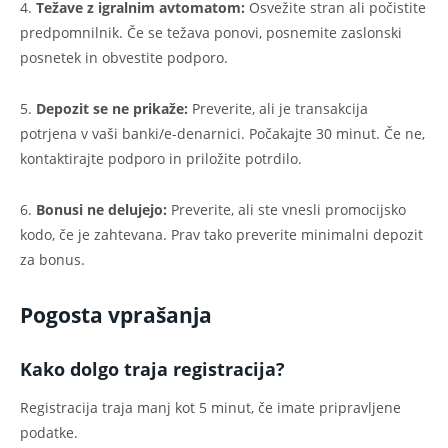
4.
Težave z igralnim avtomatom:
Osvežite stran ali počistite
predpomnilnik. Če se težava ponovi, posnemite zaslonski
posnetek in obvestite podporo.
5.
Depozit se ne prikaže:
Preverite, ali je transakcija
potrjena v vaši banki/e-denarnici. Počakajte 30 minut. Če ne,
kontaktirajte podporo in priložite potrdilo.
6.
Bonusi ne delujejo:
Preverite, ali ste vnesli promocijsko
kodo, če je zahtevana. Prav tako preverite minimalni depozit
za bonus.
Pogosta vprašanja
Kako dolgo traja registracija?
Registracija traja manj kot 5 minut, če imate pripravljene
podatke.