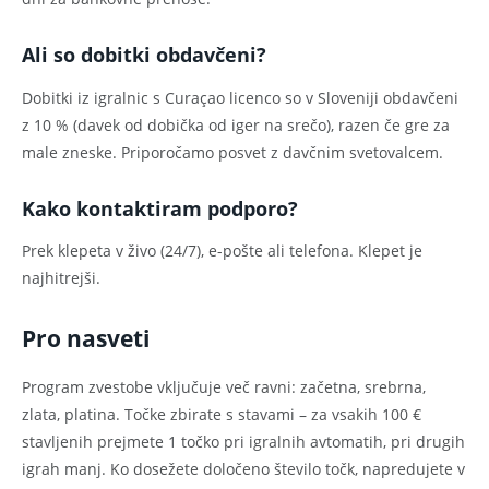
Ali so dobitki obdavčeni?
Dobitki iz igralnic s Curaçao licenco so v Sloveniji obdavčeni
z 10 % (davek od dobička od iger na srečo), razen če gre za
male zneske. Priporočamo posvet z davčnim svetovalcem.
Kako kontaktiram podporo?
Prek klepeta v živo (24/7), e-pošte ali telefona. Klepet je
najhitrejši.
Pro nasveti
Program zvestobe vključuje več ravni: začetna, srebrna,
zlata, platina. Točke zbirate s stavami – za vsakih 100 €
stavljenih prejmete 1 točko pri igralnih avtomatih, pri drugih
igrah manj. Ko dosežete določeno število točk, napredujete v