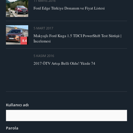
11 MAYIS 2016
Ford Edge Türkiye Donanım ve Fiyat Listesi
5 MART 2017
Makyajlı Ford Kuga 1.5 TDCI PowerShift Test Sürüşü |
İncelemesi
8.4
5 KASIM 2016
2017 ÖTV Artışı Belli Oldu! Yüzde 74
Kullanıcı adı
Parola