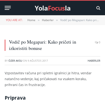
Yola
Focus
la
YOU ARE AT:
Home
Haberler
Vodič po Megapari: Kako pričeti in izkoristiti bonuse
»
»
Vodič po Megapari: Kako pričeti in
0
izkoristiti bonuse
BY
ÖZER AKSU
ON
9 AĞUSTOS 2017
HABERLER
Vzpostavitev računa pri spletni igralnici je hitra, vendar
natančno vedenje, kaj pričakovati na vsakem koraku,
prihrani čas in frustracije.
Priprava