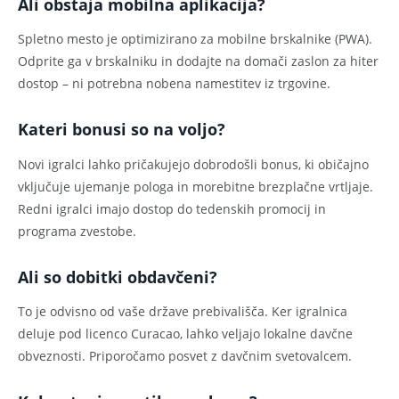
Ali obstaja mobilna aplikacija?
Spletno mesto je optimizirano za mobilne brskalnike (PWA).
Odprite ga v brskalniku in dodajte na domači zaslon za hiter
dostop – ni potrebna nobena namestitev iz trgovine.
Kateri bonusi so na voljo?
Novi igralci lahko pričakujejo dobrodošli bonus, ki običajno
vključuje ujemanje pologa in morebitne brezplačne vrtljaje.
Redni igralci imajo dostop do tedenskih promocij in
programa zvestobe.
Ali so dobitki obdavčeni?
To je odvisno od vaše države prebivališča. Ker igralnica
deluje pod licenco Curacao, lahko veljajo lokalne davčne
obveznosti. Priporočamo posvet z davčnim svetovalcem.