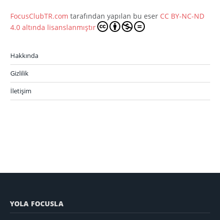
FocusClubTR.com
tarafından yapılan bu eser
CC BY-NC-ND
4.0 altında lisanslanmıştır
Hakkında
Gizlilik
İletişim
YOLA FOCUSLA