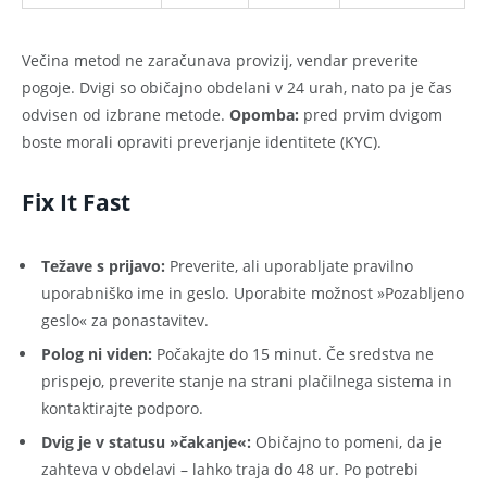
Večina metod ne zaračunava provizij, vendar preverite
pogoje. Dvigi so običajno obdelani v 24 urah, nato pa je čas
odvisen od izbrane metode.
Opomba:
pred prvim dvigom
boste morali opraviti preverjanje identitete (KYC).
Fix It Fast
Težave s prijavo:
Preverite, ali uporabljate pravilno
uporabniško ime in geslo. Uporabite možnost »Pozabljeno
geslo« za ponastavitev.
Polog ni viden:
Počakajte do 15 minut. Če sredstva ne
prispejo, preverite stanje na strani plačilnega sistema in
kontaktirajte podporo.
Dvig je v statusu »čakanje«:
Običajno to pomeni, da je
zahteva v obdelavi – lahko traja do 48 ur. Po potrebi