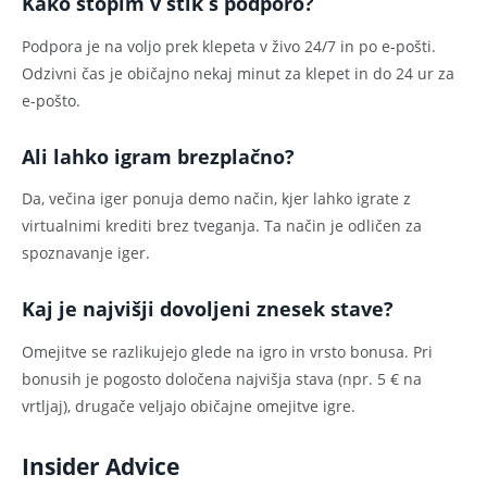
Kako stopim v stik s podporo?
Podpora je na voljo prek klepeta v živo 24/7 in po e-pošti.
Odzivni čas je običajno nekaj minut za klepet in do 24 ur za
e-pošto.
Ali lahko igram brezplačno?
Da, večina iger ponuja demo način, kjer lahko igrate z
virtualnimi krediti brez tveganja. Ta način je odličen za
spoznavanje iger.
Kaj je najvišji dovoljeni znesek stave?
Omejitve se razlikujejo glede na igro in vrsto bonusa. Pri
bonusih je pogosto določena najvišja stava (npr. 5 € na
vrtljaj), drugače veljajo običajne omejitve igre.
Insider Advice