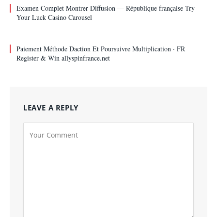
Examen Complet Montrer Diffusion — République française Try
Your Luck Casino Carousel
Paiement Méthode Daction Et Poursuivre Multiplication · FR
Register & Win allyspinfrance.net
LEAVE A REPLY