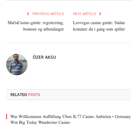
PREVIOUS ARTICLE
NEXT ARTICLE
MafiaCasino-guide: registrering,
Leovegas casino guide: Sådan
bonuser og utbetalinger
kommer du i gang som spiller
ÖZER AKSU
RELATED
POSTS
Was Willkommen Auffüllung Üben JL77 Casino Anbieten ◦ Germany
Win Big Today Wunderino Casino