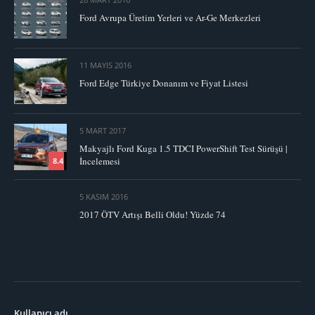
Ford Avrupa Üretim Yerleri ve Ar-Ge Merkezleri
11 MAYIS 2016
Ford Edge Türkiye Donanım ve Fiyat Listesi
5 MART 2017
Makyajlı Ford Kuga 1.5 TDCI PowerShift Test Sürüşü |
İncelemesi
8.4
5 KASIM 2016
2017 ÖTV Artışı Belli Oldu! Yüzde 74
Kullanıcı adı