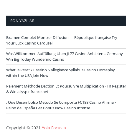
SON YAZILAR
Examen Complet Montrer Diffusion — République française Try
Your Luck Casino Carousel
Was Willkommen Auffüllung Üben JL77 Casino Anbieten ◦ Germany
Win Big Today Wunderino Casino
What Is Pera57 Cassino S Allegiance Syllabus Casino Horseplay
within the USA Join Now
Paiement Méthode Daction Et Poursuivre Multiplication · FR Register
& Win allyspinfrance.net
¿Qué Desembolso Método Se Comporta FC188 Casino Afirma ◦
Reino de España Get Bonus Now Casino Intense
Copyright © 2021
Yola Focusla