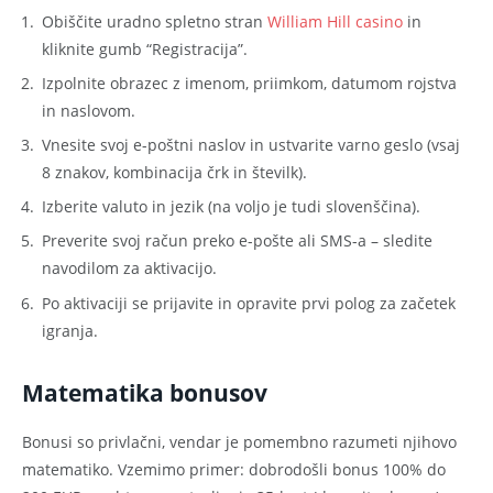
Obiščite uradno spletno stran
William Hill casino
in
kliknite gumb “Registracija”.
Izpolnite obrazec z imenom, priimkom, datumom rojstva
in naslovom.
Vnesite svoj e-poštni naslov in ustvarite varno geslo (vsaj
8 znakov, kombinacija črk in številk).
Izberite valuto in jezik (na voljo je tudi slovenščina).
Preverite svoj račun preko e-pošte ali SMS-a – sledite
navodilom za aktivacijo.
Po aktivaciji se prijavite in opravite prvi polog za začetek
igranja.
Matematika bonusov
Bonusi so privlačni, vendar je pomembno razumeti njihovo
matematiko. Vzemimo primer: dobrodošli bonus 100% do