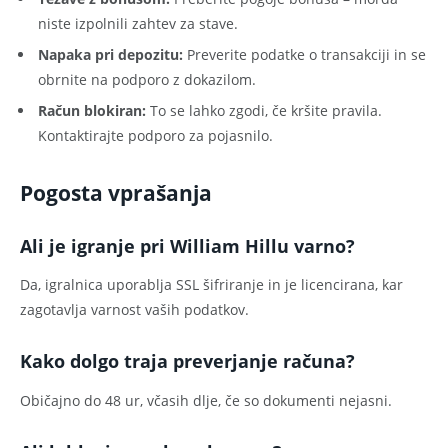
niste izpolnili zahtev za stave.
Napaka pri depozitu:
Preverite podatke o transakciji in se
obrnite na podporo z dokazilom.
Račun blokiran:
To se lahko zgodi, če kršite pravila.
Kontaktirajte podporo za pojasnilo.
Pogosta vprašanja
Ali je igranje pri William Hillu varno?
Da, igralnica uporablja SSL šifriranje in je licencirana, kar
zagotavlja varnost vaših podatkov.
Kako dolgo traja preverjanje računa?
Običajno do 48 ur, včasih dlje, če so dokumenti nejasni.