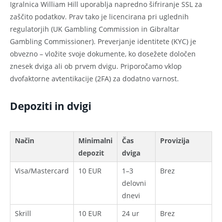
Igralnica William Hill uporablja napredno šifriranje SSL za
zaščito podatkov. Prav tako je licencirana pri uglednih
regulatorjih (UK Gambling Commission in Gibraltar
Gambling Commissioner). Preverjanje identitete (KYC) je
obvezno – vložite svoje dokumente, ko dosežete določen
znesek dviga ali ob prvem dvigu. Priporočamo vklop
dvofaktorne avtentikacije (2FA) za dodatno varnost.
Depoziti in dvigi
Način
Minimalni
Čas
Provizija
depozit
dviga
Visa/Mastercard
10 EUR
1–3
Brez
delovni
dnevi
Skrill
10 EUR
24 ur
Brez