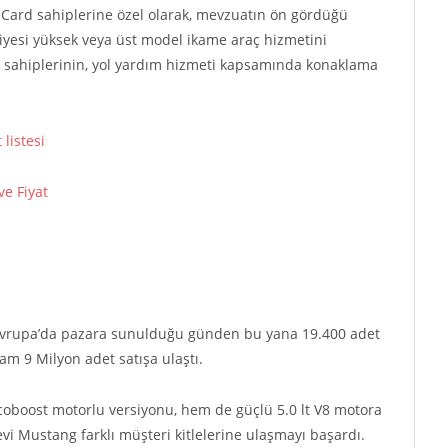
LifeCard sahiplerine özel olarak, mevzuatın ön gördüğü
yesi yüksek veya üst model ikame araç hizmetini
 sahiplerinin, yol yardım hizmeti kapsamında konaklama
listesi
e Fiyat
 Avrupa’da pazara sunulduğu günden bu yana 19.400 adet
am 9 Milyon adet satışa ulaştı.
coboost motorlu versiyonu, hem de güçlü 5.0 lt V8 motora
evi Mustang farklı müşteri kitlelerine ulaşmayı başardı.