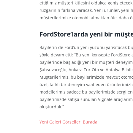
ettiğimiz müşteri kitlesini oldukça genişletece
rüzgarının farkına varacak. Yeni ürünler, yeni 
müşterilerimize otomobil almaktan öte, daha ö
FordStore’larda yeni bir müşt
Bayilerin de Ford’un yeni yüzünü yansıtacak bi
şöyle devam etti: “Bu yeni konsepte FordStore a
bayilerinde başladığı yeni bir müşteri deneyimi
Şahsuvaroğlu, Ankara Tur Oto ve Antalya Bilall
Müşterilerimiz, bu bayilerimizde mevcut otomob
özel, farklı bir deneyim vaat eden ürünlerimiz
modellerimiz sadece bu bayilerimizde sergileni
bayilerimizde satışa sunulan Vignale araçlarım
oluşturduk.”
Yeni Galeri Görselleri Burada