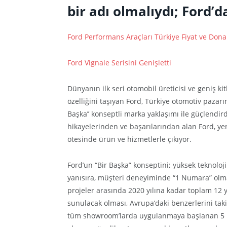
bir adı olmalıydı; Ford’
Ford Performans Araçları Türkiye Fiyat ve Dona
Ford Vignale Serisini Genişletti
Dünyanın ilk seri otomobil üreticisi ve geniş ki
özelliğini taşıyan Ford, Türkiye otomotiv pazarınd
Başka’’ konseptli marka yaklaşımı ile güçlendir
hikayelerinden ve başarılarından alan Ford, ye
ötesinde ürün ve hizmetlerle çıkıyor.
Ford’un “Bir Başka” konseptini; yüksek teknoloj
yanısıra, müşteri deneyiminde “1 Numara” olma 
projeler arasında 2020 yılına kadar toplam 12
sunulacak olması, Avrupa’daki benzerlerini tak
tüm showroom’larda uygulanmaya başlanan 5 