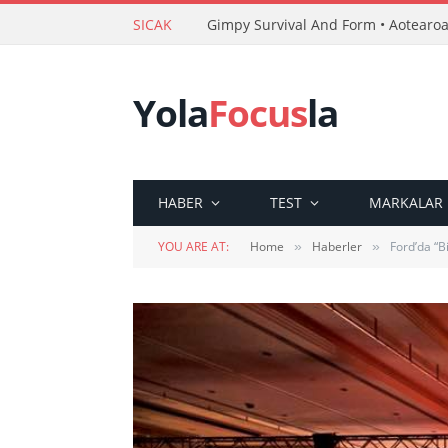
SICAK
Yola
Focus
la
HABER
TEST
MARKALAR
YOU ARE AT:
Home
Haberler
Ford’da “B
»
»