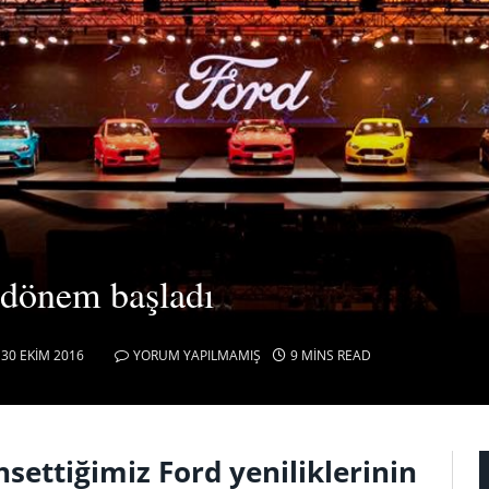
 dönem başladı
30 EKIM 2016
YORUM YAPILMAMIŞ
9 MINS READ
hsettiğimiz Ford yeniliklerinin